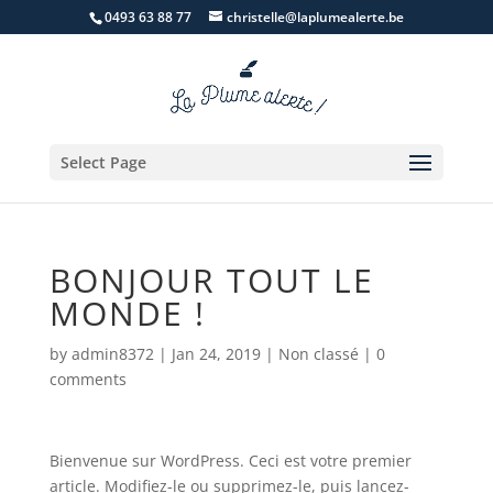
0493 63 88 77
christelle@laplumealerte.be
Select Page
BONJOUR TOUT LE
MONDE !
by
admin8372
|
Jan 24, 2019
|
Non classé
|
0
comments
Bienvenue sur WordPress. Ceci est votre premier
article. Modifiez-le ou supprimez-le, puis lancez-